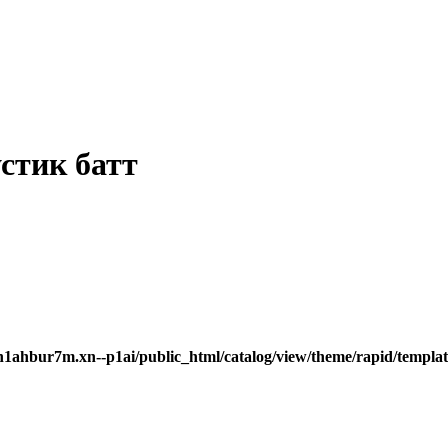
тик батт
h1ahbur7m.xn--p1ai/public_html/catalog/view/theme/rapid/templat