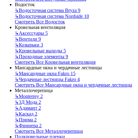
Водосток
↳
Водосточная система Bryza
9
↳
Водосточная система Nordside
10
Смотреть Все Водосток
Кровельная вентиляция
↳
Аксессуары
5
↳
Вентили
9
↳
Козырьки
3
↳
Кровельные выходы
5
↳
Проходные элементы
9
Смотреть Все Кровельная вентиляция
Мансардные окна и чердачные лестницы
↳
Мансардные окна Fakro
15
↳
Чердачные лестницы Fakro
4
Смотреть Все Мансардные окна и чердачные лестницы
Металлочерепица
↳
Monterrey
2
↳
3Д Мода
2
↳
Адамант
2
↳
Каскад
2
↳
Прима
2
↳
Финнера
2
Смотреть Все Металлочерепица
Подкровельные пленки