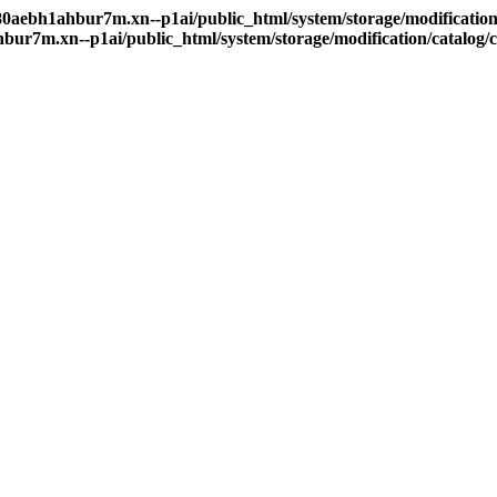
80aebh1ahbur7m.xn--p1ai/public_html/system/storage/modification
bur7m.xn--p1ai/public_html/system/storage/modification/catalog/