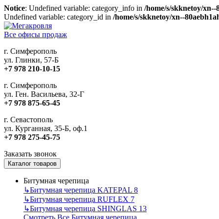
Notice
: Undefined variable: category_info in
/home/s/skknetoy/xn--
Undefined variable: category_id in
/home/s/skknetoy/xn--80aebh1ah
Все офисы продаж
г. Симферополь
ул. Глинки, 57-Б
+7 978 210-10-15
г. Симферополь
ул. Ген. Васильева, 32-Г
+7 978 875-65-45
г. Севастополь
ул. Курганная, 35-Б, оф.1
+7 978 275-45-75
Заказать звонок
Каталог товаров
Битумная черепица
↳
Битумная черепица KATEPAL
8
↳
Битумная черепица RUFLEX
7
↳
Битумная черепица SHINGLAS
13
Смотреть Все Битумная черепица