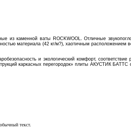
е из каменной ваты ROCKWOOL. Отличные звукопоглощ
остью материала (42 кг/м?), хаотичным расположением в
аробезопасность и экологический комфорт, соответствие
трукций каркасных перегородок» плиты АКУСТИК БАТТС о
обычный текст.