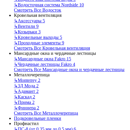
↳
Водосточная система Nordside
10
Смотреть Все Водосток
Кровельная вентиляция
↳
Аксессуары
5
↳
Вентили
9
↳
Козырьки
3
↳
Кровельные выходы
5
↳
Проходные элементы
9
Смотреть Все Кровельная вентиляция
Мансардные окна и чердачные лестницы
↳
Мансардные окна Fakro
15
↳
Чердачные лестницы Fakro
4
Смотреть Все Мансардные окна и чердачные лестницы
Металлочерепица
↳
Monterrey
2
↳
3Д Мода
2
↳
Адамант
2
↳
Каскад
2
↳
Прима
2
↳
Финнера
2
Смотреть Все Металлочерепица
Подкровельные пленки
Профнастил
↳
ПС-8 (от 0,35 мм до 0,5 мм)
6