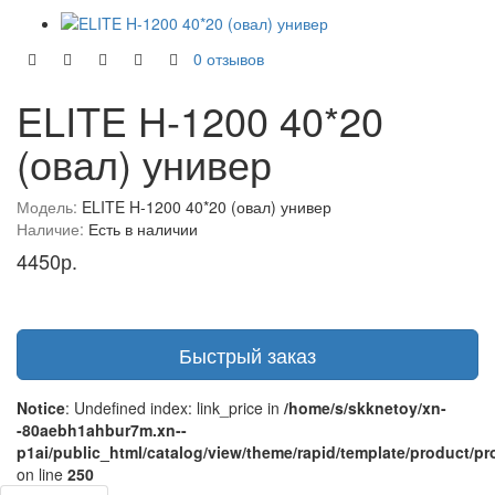
0 отзывов
ELITE H-1200 40*20
(овал) универ
Модель:
ELITE H-1200 40*20 (овал) универ
Наличие:
Есть в наличии
4450р.
Быстрый заказ
Notice
: Undefined index: link_price in
/home/s/skknetoy/xn-
-80aebh1ahbur7m.xn--
p1ai/public_html/catalog/view/theme/rapid/template/product/pr
on line
250