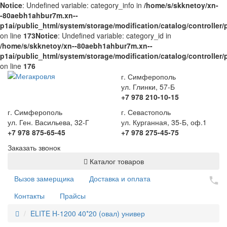
Notice
: Undefined variable: category_info in
/home/s/skknetoy/xn-
-80aebh1ahbur7m.xn--
p1ai/public_html/system/storage/modification/catalog/controller
on line
173
Notice
: Undefined variable: category_id in
/home/s/skknetoy/xn--80aebh1ahbur7m.xn--
p1ai/public_html/system/storage/modification/catalog/controller
on line
176
г. Симферополь
ул. Глинки, 57-Б
+7 978 210-10-15
г. Симферополь
г. Севастополь
ул. Ген. Васильева, 32-Г
ул. Курганная, 35-Б, оф.1
+7 978 875-65-45
+7 978 275-45-75
Заказать звонок
Каталог товаров
Вызов замерщика
Доставка и оплата
Контакты
Прайсы
ELITE H-1200 40*20 (овал) универ