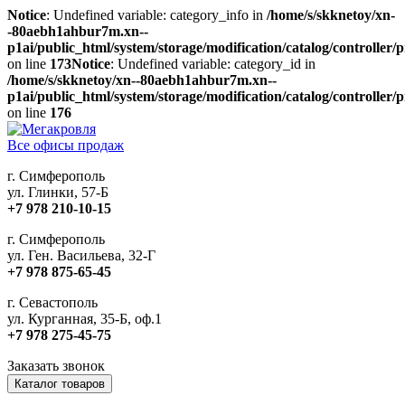
Notice
: Undefined variable: category_info in
/home/s/skknetoy/xn-
-80aebh1ahbur7m.xn--
p1ai/public_html/system/storage/modification/catalog/controller
on line
173
Notice
: Undefined variable: category_id in
/home/s/skknetoy/xn--80aebh1ahbur7m.xn--
p1ai/public_html/system/storage/modification/catalog/controller
on line
176
Все офисы продаж
г. Симферополь
ул. Глинки, 57-Б
+7 978 210-10-15
г. Симферополь
ул. Ген. Васильева, 32-Г
+7 978 875-65-45
г. Севастополь
ул. Курганная, 35-Б, оф.1
+7 978 275-45-75
Заказать звонок
Каталог товаров