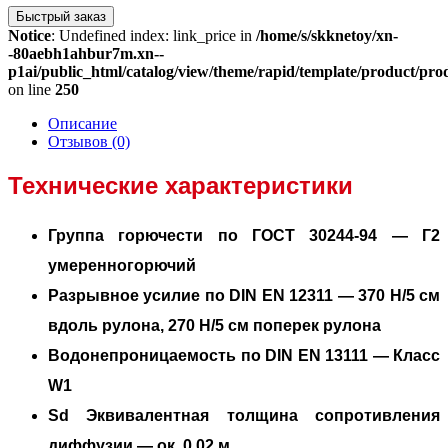
Быстрый заказ
Notice
: Undefined index: link_price in
/home/s/skknetoy/xn-
-80aebh1ahbur7m.xn--
p1ai/public_html/catalog/view/theme/rapid/template/product/prod
on line
250
Описание
Отзывов (0)
Технические характеристики
Группа горючести по ГОСТ 30244-94
—
Г2
умеренногорючий
Разрывное усилие по DIN EN 12311
—
370 Н/5 см
вдоль рулона, 270 Н/5 см поперек рулона
Водонепроницаемость по DIN EN 13111
—
Класс
W1
Sd Эквивалентная толщина сопротивления
диффузии
—
ок. 0.02 м