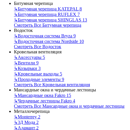
Битумная черепица
↳
Битумная черепица KATEPAL
8
↳
Битумная черепица RUFLEX
7
↳
Битумная черепица SHINGLAS
13
Смотреть Все Битумная черепица
Водосток
↳
Водосточная система Bryza
9
↳
Водосточная система Nordside
10
Смотреть Все Водосток
Кровельная вентиляция
↳
Аксессуары
5
↳
Вентили
9
↳
Козырьки
3
↳
Кровельные выходы
5
↳
Проходные элементы
9
Смотреть Все Кровельная вентиляция
Мансардные окна и чердачные лестницы
↳
Мансардные окна Fakro
15
↳
Чердачные лестницы Fakro
4
Смотреть Все Мансардные окна и чердачные лестницы
Металлочерепица
↳
Monterrey
2
↳
3Д Мода
2
↳
Адамант
2