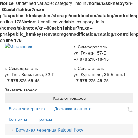
Notice
: Undefined variable: category_info in
/home/s/skknetoy/xn-
-80aebh1ahbur7m.xn--
p1ai/public_html/system/storage/modification/catalog/controller
on line
173
Notice
: Undefined variable: category_id in
/home/s/skknetoy/xn--80aebh1ahbur7m.xn--
p1ai/public_html/system/storage/modification/catalog/controller
on line
176
г. Симферополь
ул. Глинки, 57-Б
+7 978 210-10-15
г. Симферополь
г. Севастополь
ул. Ген. Васильева, 32-Г
ул. Курганная, 35-Б, оф.1
+7 978 875-65-45
+7 978 275-45-75
Заказать звонок
Каталог товаров
Вызов замерщика
Доставка и оплата
Контакты
Прайсы
Битумная черепица Katepal Foxy