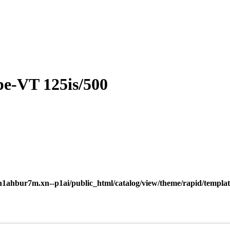
e-VT 125is/500
h1ahbur7m.xn--p1ai/public_html/catalog/view/theme/rapid/templat