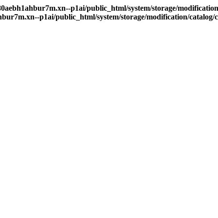
80aebh1ahbur7m.xn--p1ai/public_html/system/storage/modification
bur7m.xn--p1ai/public_html/system/storage/modification/catalog/