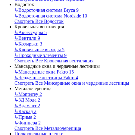
Водосток
↳
Водосточная система Bryza
9
↳
Водосточная система Nordside
10
Смотреть Все Водосток
Кровельная вентиляция
↳
Аксессуары
5
↳
Вентили
9
↳
Козырьки
3
↳
Кровельные выходы
5
↳
Проходные элементы
9
Смотреть Все Кровельная вентиляция
Мансардные окна и чердачные лестницы
↳
Мансардные окна Fakro
15
↳
Чердачные лестницы Fakro
4
Смотреть Все Мансардные окна и чердачные лестницы
Металлочерепица
↳
Monterrey
2
↳
3Д Мода
2
↳
Адамант
2
↳
Каскад
2
↳
Прима
2
↳
Финнера
2
Смотреть Все Металлочерепица
Подкровельные пленки