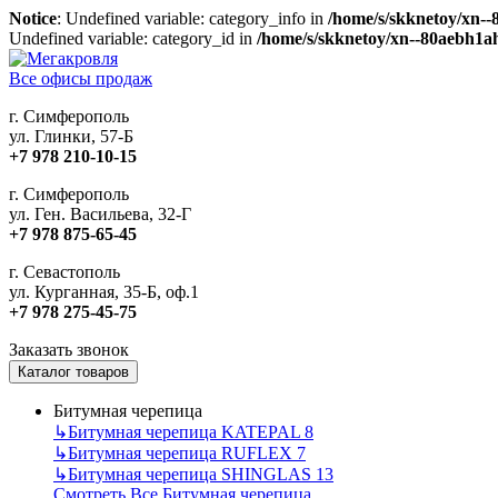
Notice
: Undefined variable: category_info in
/home/s/skknetoy/xn--
Undefined variable: category_id in
/home/s/skknetoy/xn--80aebh1ah
Все офисы продаж
г. Симферополь
ул. Глинки, 57-Б
+7 978 210-10-15
г. Симферополь
ул. Ген. Васильева, 32-Г
+7 978 875-65-45
г. Севастополь
ул. Курганная, 35-Б, оф.1
+7 978 275-45-75
Заказать звонок
Каталог товаров
Битумная черепица
↳
Битумная черепица KATEPAL
8
↳
Битумная черепица RUFLEX
7
↳
Битумная черепица SHINGLAS
13
Смотреть Все Битумная черепица