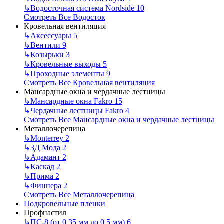
↳
Водосточная система Nordside
10
Смотреть Все Водосток
Кровельная вентиляция
↳
Аксессуары
5
↳
Вентили
9
↳
Козырьки
3
↳
Кровельные выходы
5
↳
Проходные элементы
9
Смотреть Все Кровельная вентиляция
Мансардные окна и чердачные лестницы
↳
Мансардные окна Fakro
15
↳
Чердачные лестницы Fakro
4
Смотреть Все Мансардные окна и чердачные лестницы
Металлочерепица
↳
Monterrey
2
↳
3Д Мода
2
↳
Адамант
2
↳
Каскад
2
↳
Прима
2
↳
Финнера
2
Смотреть Все Металлочерепица
Подкровельные пленки
Профнастил
↳
ПС-8 (от 0,35 мм до 0,5 мм)
6