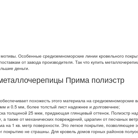
 мотивы. Особенные средиземноморские линии кровельного покры
поставкам от завода производителя. Так что купить металлочереп
льшие деньги.
 металлочерепицы Прима полиэстр
 обеспечивает похожесть этого материала на средиземноморские 
м и 0.5 мм, более толстый лист надежнее и долговечнее;
ска толщиной 25 мкм, придающая глянцевый оттенок. Полиэстр на
, а также от механических повреждений, царапин от песчаных ветр
ма на 1 кв. метр поверхности. Это легкое покрытие, позволяющее 
ег покрытию не страшны. Для кровель домов горных районов полуо