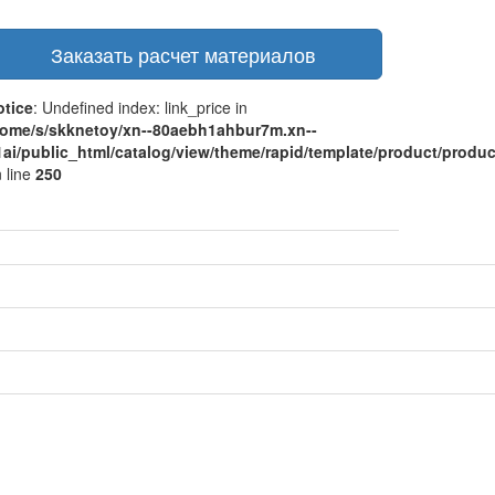
Заказать расчет материалов
otice
: Undefined index: link_price in
home/s/skknetoy/xn--80aebh1ahbur7m.xn--
ai/public_html/catalog/view/theme/rapid/template/product/product
 line
250