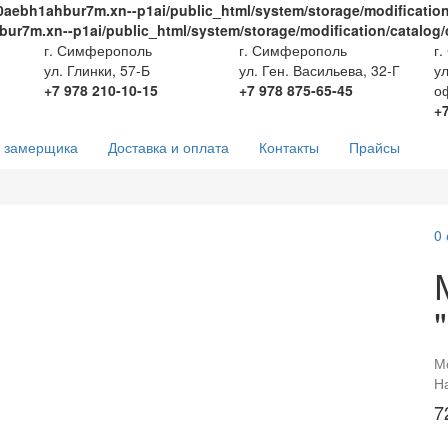
0aebh1ahbur7m.xn--p1ai/public_html/system/storage/modification
ur7m.xn--p1ai/public_html/system/storage/modification/catalog/
г. Симферополь
г. Симферополь
г.
ул. Глинки, 57-Б
ул. Ген. Васильева, 32-Г
ул
+7 978 210-10-15
+7 978 875-65-45
о
+
 замерщика
Доставка и оплата
Контакты
Прайсы
0
М
Н
7