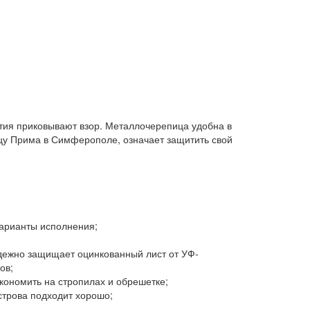
тия приковывают взор. Металлочерепица удобна в
ицу Прима в Симферополе, означает защитить свой
варианты исполнения;
дежно защищает оцинкованный лист от УФ-
ов;
экономить на стропилах и обрешетке;
строва подходит хорошо;