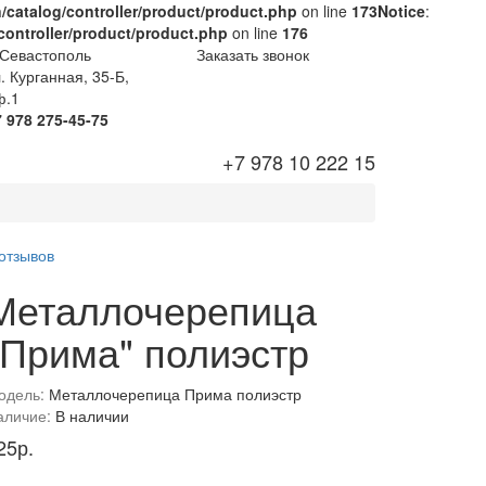
/catalog/controller/product/product.php
on line
173
Notice
:
controller/product/product.php
on line
176
 Севастополь
Заказать звонок
. Курганная, 35-Б,
ф.1
7 978 275-45-75
+7 978 10 222 15
 отзывов
Металлочерепица
"Прима" полиэстр
одель:
Металлочерепица Прима полиэстр
аличие:
В наличии
25р.