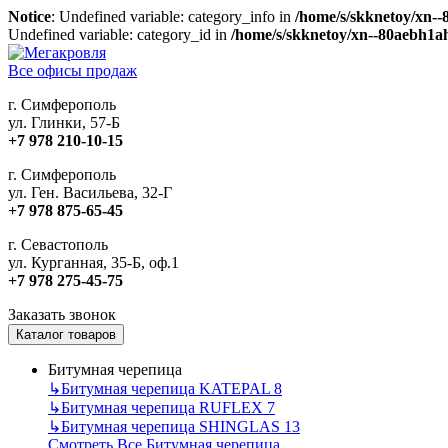
Notice
: Undefined variable: category_info in
/home/s/skknetoy/xn--
Undefined variable: category_id in
/home/s/skknetoy/xn--80aebh1ah
Все офисы продаж
г. Симферополь
ул. Глинки, 57-Б
+7 978 210-10-15
г. Симферополь
ул. Ген. Васильева, 32-Г
+7 978 875-65-45
г. Севастополь
ул. Курганная, 35-Б, оф.1
+7 978 275-45-75
Заказать звонок
Каталог товаров
Битумная черепица
↳
Битумная черепица KATEPAL
8
↳
Битумная черепица RUFLEX
7
↳
Битумная черепица SHINGLAS
13
Смотреть Все Битумная черепица