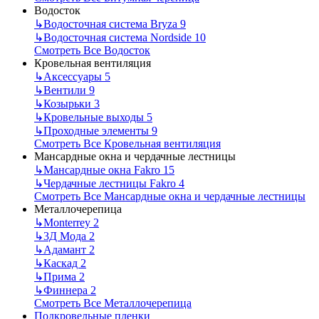
Водосток
↳
Водосточная система Bryza
9
↳
Водосточная система Nordside
10
Смотреть Все Водосток
Кровельная вентиляция
↳
Аксессуары
5
↳
Вентили
9
↳
Козырьки
3
↳
Кровельные выходы
5
↳
Проходные элементы
9
Смотреть Все Кровельная вентиляция
Мансардные окна и чердачные лестницы
↳
Мансардные окна Fakro
15
↳
Чердачные лестницы Fakro
4
Смотреть Все Мансардные окна и чердачные лестницы
Металлочерепица
↳
Monterrey
2
↳
3Д Мода
2
↳
Адамант
2
↳
Каскад
2
↳
Прима
2
↳
Финнера
2
Смотреть Все Металлочерепица
Подкровельные пленки