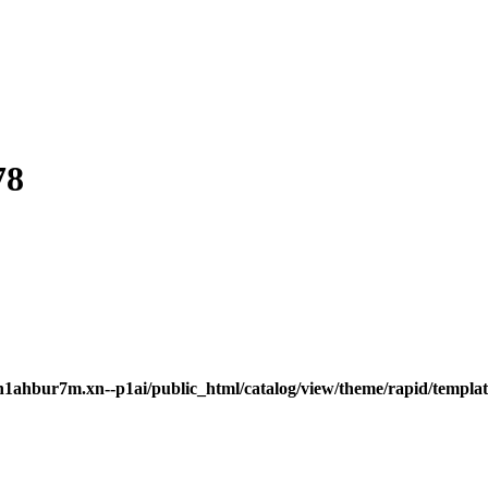
78
h1ahbur7m.xn--p1ai/public_html/catalog/view/theme/rapid/templat