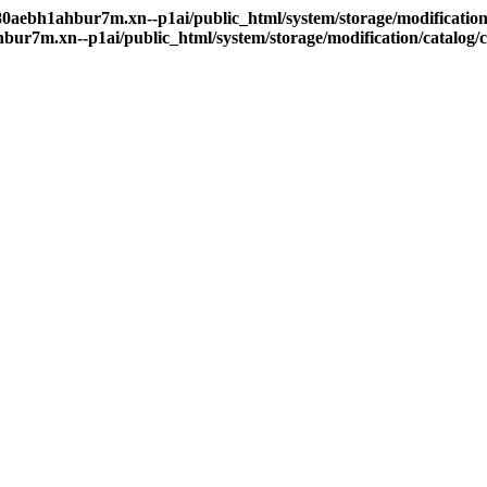
80aebh1ahbur7m.xn--p1ai/public_html/system/storage/modification
bur7m.xn--p1ai/public_html/system/storage/modification/catalog/