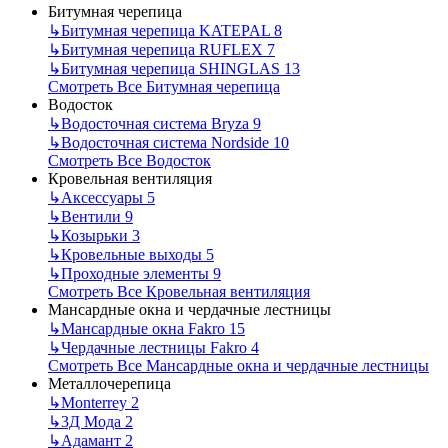
Битумная черепица
↳
Битумная черепица KATEPAL
8
↳
Битумная черепица RUFLEX
7
↳
Битумная черепица SHINGLAS
13
Смотреть Все Битумная черепица
Водосток
↳
Водосточная система Bryza
9
↳
Водосточная система Nordside
10
Смотреть Все Водосток
Кровельная вентиляция
↳
Аксессуары
5
↳
Вентили
9
↳
Козырьки
3
↳
Кровельные выходы
5
↳
Проходные элементы
9
Смотреть Все Кровельная вентиляция
Мансардные окна и чердачные лестницы
↳
Мансардные окна Fakro
15
↳
Чердачные лестницы Fakro
4
Смотреть Все Мансардные окна и чердачные лестницы
Металлочерепица
↳
Monterrey
2
↳
3Д Мода
2
↳
Адамант
2