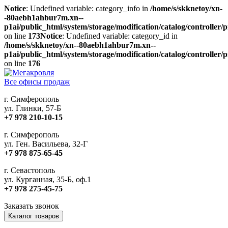
Notice
: Undefined variable: category_info in
/home/s/skknetoy/xn-
-80aebh1ahbur7m.xn--
p1ai/public_html/system/storage/modification/catalog/controller
on line
173
Notice
: Undefined variable: category_id in
/home/s/skknetoy/xn--80aebh1ahbur7m.xn--
p1ai/public_html/system/storage/modification/catalog/controller
on line
176
Все офисы продаж
г. Симферополь
ул. Глинки, 57-Б
+7 978 210-10-15
г. Симферополь
ул. Ген. Васильева, 32-Г
+7 978 875-65-45
г. Севастополь
ул. Курганная, 35-Б, оф.1
+7 978 275-45-75
Заказать звонок
Каталог товаров