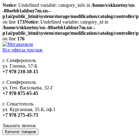
Notice
: Undefined variable: category_info in
/home/s/skknetoy/xn-
-80aebh1ahbur7m.xn--
p1ai/public_html/system/storage/modification/catalog/controller
on line
173
Notice
: Undefined variable: category_id in
/home/s/skknetoy/xn--80aebh1ahbur7m.xn--
p1ai/public_html/system/storage/modification/catalog/controller
on line
176
Все офисы продаж
г. Симферополь
ул. Глинки, 57-Б
+7 978 210-10-15
г. Симферополь
ул. Ген. Васильева, 32-Г
+7 978 875-65-45
г. Севастополь
ул. Курганная, 35-Б, оф.1
+7 978 275-45-75
Заказать звонок
Каталог товаров