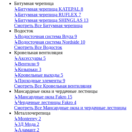
Битумная черепица
↳
Битумная черепица KATEPAL
8
↳
Битумная черепица RUFLEX
7
↳
Битумная черепица SHINGLAS
13
Смотреть Все Битумная черепица
Водосток
↳
Водосточная система Bryza
9
↳
Водосточная система Nordside
10
Смотреть Все Водосток
Кровельная вентиляция
↳
Аксессуары
5
↳
Вентили
9
↳
Козырьки
3
↳
Кровельные выходы
5
↳
Проходные элементы
9
Смотреть Все Кровельная вентиляция
Мансардные окна и чердачные лестницы
↳
Мансардные окна Fakro
15
↳
Чердачные лестницы Fakro
4
Смотреть Все Мансардные окна и чердачные лестницы
Металлочерепица
↳
Monterrey
2
↳
3Д Мода
2
↳
Адамант
2