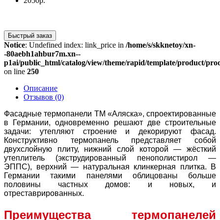
2050р.
Быстрый заказ
Notice
: Undefined index: link_price in
/home/s/skknetoy/xn-
-80aebh1ahbur7m.xn--
p1ai/public_html/catalog/view/theme/rapid/template/product/prod
on line
250
Описание
Отзывов (0)
Фасадные термопанели ТМ «Аляска», спроектированные
в Германии, одновременно решают две строительные
задачи: утепляют строение и декорируют фасад.
Конструктивно термопанель представляет собой
двухслойную плиту, нижний слой которой — жёсткий
утеплитель (экструдированный пенополистирол —
ЭППС), верхний — натуральная клинкерная плитка. В
Германии такими панелями облицованы больше
половины частных домов: и новых, и
отреставрированных.
Преимущества термопанелей